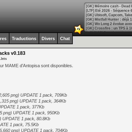
[LTF] Eté 2026 - Séquence 
[GK] Mistfall Hunter : déjà 
[GK] Wo Long 2 évolue avec
[GK] Crossfire : un TPS à 100
[LS] [PS5] Premiers signes 
ires
Traductions
Divers
Chat
acks v0.183
 Jets
[Mo5] DOOM arrive en cart
ur MAME d’Antopisa sont disponibles.
[GK] Bethesda fête les 30 
[GK] Roblox : l'action en B
[GK] Agenda - GeForce NOW
. 2,605 png) UPDATE 1 pack, 709Kb
[GK] Devolver Digital en a 
. 1,315 png) UPDATE 1 pack, 364Kb
[LS] [PS5] ps5-y2jb-autolo
) UPDATE 1 pack, 377Kb
725 png) UPDATE 1 pack, 950Kb
[GK] Pourquoi Marvel Tokon 
[GK] Test : Restory : Chill
ng) UPDATE 1 pack, 80.8Kb
[GK] GTA 6 : Rockstar Games
DATE 1 pack, 75.5Kb
[GK] Hot Wheels Infinite Rus
t. 6,660 png) UPDATE 1 pack, 704Kb
[GK] Mémoire cash - Secret 