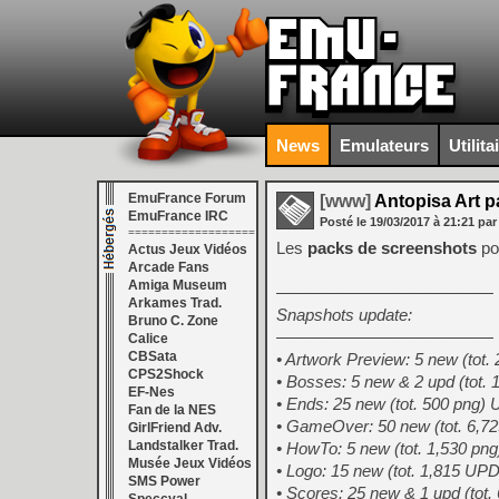
News
Emulateurs
Utilita
EmuFrance Forum
[www]
Antopisa Art p
EmuFrance IRC
Posté le
19/03/2017
à
21:21
par
===================
Les
packs de screenshots
po
Actus Jeux Vidéos
Arcade Fans
Amiga Museum
—————————————
Arkames Trad.
Snapshots update:
Bruno C. Zone
—————————————
Calice
CBSata
• Artwork Preview: 5 new (tot
CPS2Shock
• Bosses: 5 new & 2 upd (tot
EF-Nes
• Ends: 25 new (tot. 500 png
Fan de la NES
• GameOver: 50 new (tot. 6,
GirlFriend Adv.
Landstalker Trad.
• HowTo: 5 new (tot. 1,530 p
Musée Jeux Vidéos
• Logo: 15 new (tot. 1,815 UP
SMS Power
• Scores: 25 new & 1 upd (to