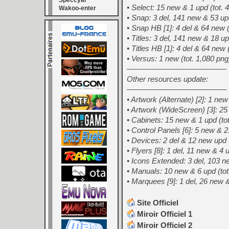
Speccyal
• Select: 15 new & 1 upd (tot
Wakoo-enter
• Snap: 3 del, 141 new & 53 u
• Snap HB [1]: 4 del & 64 new
• Titles: 3 del, 141 new & 18
• Titles HB [1]: 4 del & 64 ne
• Versus: 1 new (tot. 1,080 p
—————————————
Other resources update:
—————————————
• Artwork (Alternate) [2]: 1 n
• Artwork (WideScreen) [3]: 2
• Cabinets: 15 new & 1 upd (t
• Control Panels [6]: 5 new &
• Devices: 2 del & 12 new upd
• Flyers [8]: 1 del, 11 new & 
• Icons Extended: 3 del, 103 
• Manuals: 10 new & 6 upd (t
• Marquees [9]: 1 del, 26 new
Site Officiel
Miroir Officiel 1
Miroir Officiel 2