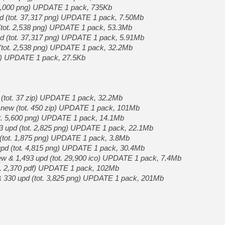
[GK] Résultats Nintendo : 
. 4,000 png) UPDATE 1 pack, 735Kb
pd (tot. 37,317 png) UPDATE 1 pack, 7.50Mb
[GK] Déjà des dégraissage
 (tot. 2,538 png) UPDATE 1 pack, 53.3Mb
[Mo5] Brickboy cherche à r
 upd (tot. 37,317 png) UPDATE 1 pack, 5.91Mb
[GK] Minecraft et ses « Gra
w (tot. 2,538 png) UPDATE 1 pack, 32.2Mb
ng) UPDATE 1 pack, 27.5Kb
[GK] Beast of Reincarnation
[GK] Ubisoft : fin de parti
[GK] Mémoire cash - Metroid
[GK] Dan Houser (GTA) défe
[GK] Comment EA Sports FC
[GK] Crimson Moon : un Dark
ew (tot. 37 zip) UPDATE 1 pack, 32.2Mb
[GK] Isle of Reveries : le j
5 new (tot. 450 zip) UPDATE 1 pack, 101Mb
[GK] Moonlighter 2 : The En
ot. 5,600 png) UPDATE 1 pack, 14.1Mb
[GK] Capcom relance Monste
 23 upd (tot. 2,825 png) UPDATE 1 pack, 22.1Mb
 (tot. 1,875 png) UPDATE 1 pack, 3.8Mb
4 upd (tot. 4,815 png) UPDATE 1 pack, 30.4Mb
[GK] Guillermo del Toro ado
new & 1,493 upd (tot. 29,900 ico) UPDATE 1 pack, 7.4Mb
ot. 2,370 pdf) UPDATE 1 pack, 102Mb
 & 330 upd (tot. 3,825 png) UPDATE 1 pack, 201Mb