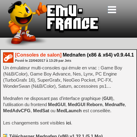
[Consoles de salon]
Mednafen (x86 & x64) v0.9.44.1
Posté le
22/04/2017
à
13:29
par Jets
Un émulateur multi-consoles qui émule en vrac : Game Boy
(N&B/Color), Game Boy Advance, Nes, Lynx, PC Engine
(TurboGrafx 16), SuperGrafx, NeoGeo Pocket, PC-FX,
WonderSwan (N&B/Color), Saturn, accessoires ps1…
Mednafen ne disposant pas d’interface graphique (
GUI
),
l’utilisation du frontend
MedGUI
,
MedGUI Reborn
,
Mednaffe
,
MedAdvCFG
,
MedSat
ou
MedLaunch
est conseillée.
Les changements sont visibles
ici
.
Télécharger Mednafen (x86) v1.32.1 (5.1 Mo)