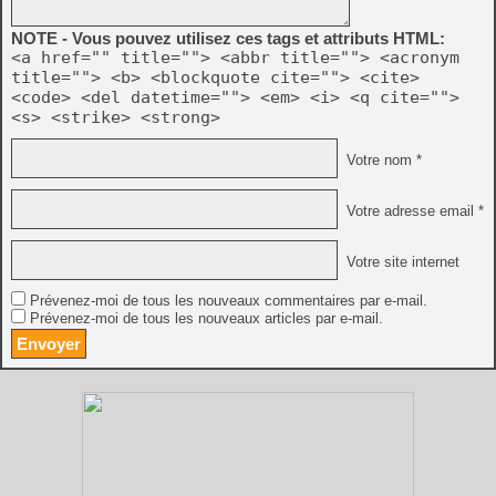
NOTE - Vous pouvez utilisez ces tags et attributs HTML:
<a href="" title=""> <abbr title=""> <acronym
title=""> <b> <blockquote cite=""> <cite>
<code> <del datetime=""> <em> <i> <q cite="">
<s> <strike> <strong>
Votre nom *
Votre adresse email *
Votre site internet
Prévenez-moi de tous les nouveaux commentaires par e-mail.
Prévenez-moi de tous les nouveaux articles par e-mail.