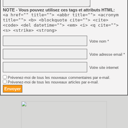
NOTE - Vous pouvez utilisez ces tags et attributs HTML:
<a href="" title=""> <abbr title=""> <acronym
title=""> <b> <blockquote cite=""> <cite>
<code> <del datetime=""> <em> <i> <q cite="">
<s> <strike> <strong>
Votre nom *
Votre adresse email *
Votre site internet
Prévenez-moi de tous les nouveaux commentaires par e-mail.
Prévenez-moi de tous les nouveaux articles par e-mail.