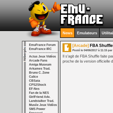
News
Emulateurs
Utilita
EmuFrance Forum
[Arcade]
FBA Shuffle 
EmuFrance IRC
Posté le
04/06/2017
à
11:15
par
===================
Il s’agit de FBA Shuffle faite pa
Actus Jeux Vidéos
Arcade Fans
proche de la version officielle
Amiga Museum
Arkames Trad.
Bruno C. Zone
Calice
CBSata
CPS2Shock
EF-Nes
Fan de la NES
GirlFriend Adv.
Landstalker Trad.
Musée Jeux Vidéos
SMS Power