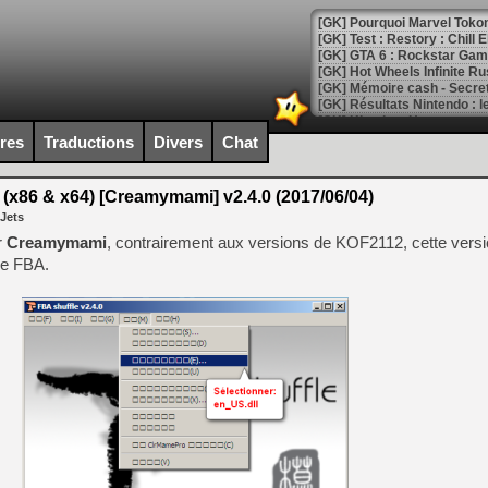
[GK] Pourquoi Marvel Tokon 
[GK] Test : Restory : Chill
[GK] GTA 6 : Rockstar Games
[GK] Hot Wheels Infinite Rus
[GK] Mémoire cash - Secret 
[GK] Résultats Nintendo : 
[GK] Déjà des dégraissage
ires
Traductions
Divers
Chat
[Mo5] Brickboy cherche à r
[GK] Minecraft et ses « Gra
(x86 & x64) [Creamymami] v2.4.0 (2017/06/04)
 Jets
[GK] Beast of Reincarnation
[GK] Ubisoft : fin de parti
r
Creamymami
, contrairement aux versions de KOF2112, cette versi
[GK] Mémoire cash - Metroid
 de FBA.
[GK] Dan Houser (GTA) défe
[GK] Comment EA Sports FC
[GK] Crimson Moon : un Dark
[GK] Isle of Reveries : le j
[GK] Moonlighter 2 : The En
[GK] Capcom relance Monste
[Mo5] Deux inédits du Virtu
[GK] Le beat'em up The Walk
[GK] Endless Legend 2 : enf