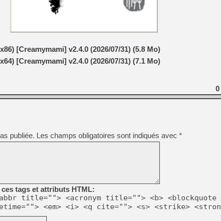
[LS] [PS5] Le WebKit Userl
x86) [Creamymami] v2.4.0 (2026/07/31) (5.8 Mo)
[GK] Oubliez Crazy Taxi, S
x64) [Creamymami] v2.4.0 (2026/07/31) (7.1 Mo)
[LS] [Switch] NSZ 5.0.0 es
0
[GK] No More Room in Hell 2
[GK] Un chatbot Atelier Ryz
[GK] Mémoire cash - Splatte
[GK] Nvidia : le prix des 
[GK] Suikoden Star Leap : 
as publiée.
Les champs obligatoires sont indiqués avec
*
[Mo5] La mini borne d’arc
ces tags et attributs HTML:
abbr title=""> <acronym title=""> <b> <blockquote 
etime=""> <em> <i> <q cite=""> <s> <strike> <stron