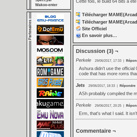
Speccyal
Cette fois, le build 64 bits a é
Wakoo-enter
Télécharger MAME(Arcade)
Télécharger MAME(Arcade)
Site Officiel
En savoir plus…
Discussion (3) ¬
Perkele
29/06/2017, 17:33
|
Répon
Ashura didn’t use the officia
code that has more roms than 
Jets
29/06/2017, 18:33
|
Répondre
ASh probably compiled the mo
Perkele
29/06/2017, 20:25
|
Répon
Erm, that’s what I said. It isn
Commentaire ¬