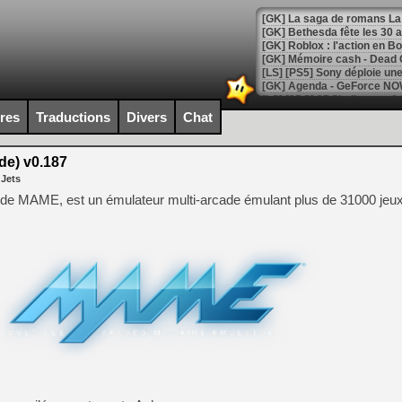
[GK] Bethesda fête les 30 
[GK] Roblox : l'action en B
[GK] Agenda - GeForce NOW
[GK] Devolver Digital en a 
ires
Traductions
Divers
Chat
[LS] [PS5] ps5-y2jb-autolo
e) v0.187
[GK] Pourquoi Marvel Tokon 
 Jets
[GK] Test : Restory : Chill
[GK] GTA 6 : Rockstar Games
e MAME, est un émulateur multi-arcade émulant plus de 31000 jeux 
[GK] Hot Wheels Infinite Rus
[GK] Mémoire cash - Secret 
[GK] Résultats Nintendo : 
[GK] Déjà des dégraissage
[GK] Minecraft et ses « Gra
[GK] Beast of Reincarnation
[GK] Ubisoft : fin de parti
[GK] Mémoire cash - Metroid
[GK] Dan Houser (GTA) défe
[GK] Comment EA Sports FC
[GK] Crimson Moon : un Dark
[GK] Isle of Reveries : le j