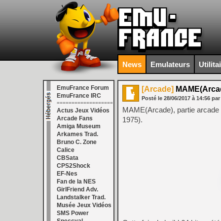
News
Emulateurs
Utilita
EmuFrance Forum
[Arcade]
MAME(Arcad
EmuFrance IRC
Posté le
28/06/2017
à
14:56
par
===================
MAME(Arcade), partie arcade d
Actus Jeux Vidéos
Arcade Fans
1975).
Amiga Museum
Arkames Trad.
Bruno C. Zone
Calice
CBSata
CPS2Shock
EF-Nes
Fan de la NES
GirlFriend Adv.
Landstalker Trad.
Musée Jeux Vidéos
SMS Power