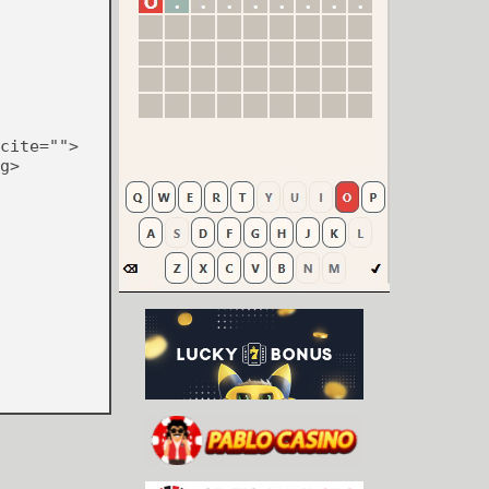
cite="">
g>