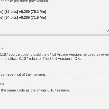
té compilé par notre pote Ashura.
[GK] Moonlighter 2 : The En
[GK] Capcom relance Monste
 [32 bits] v0.289 (75.2 Mo)
 [64 bits] v0.289 (71.9 Mo)
[GK] Le beat'em up The Walk
3
c
[GK] Endless Legend 2 : enf
[LS] [PS5] Le WebKit Userl
dre
l 0.187 source code to build the 64 bit Arcade version, he used a newe
the official 0.187 release. The 32bit version is OK.
[GK] Oubliez Crazy Taxi, S
[LS] [Switch] NSZ 5.0.0 es
st recent git of the moment.
dre
’t the same code as the official 0.187 release.