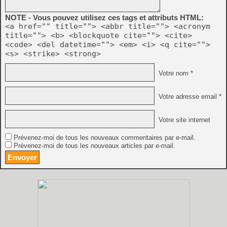
NOTE - Vous pouvez utilisez ces tags et attributs HTML:
<a href="" title=""> <abbr title=""> <acronym
title=""> <b> <blockquote cite=""> <cite>
<code> <del datetime=""> <em> <i> <q cite="">
<s> <strike> <strong>
Votre nom *
Votre adresse email *
Votre site internet
Prévenez-moi de tous les nouveaux commentaires par e-mail.
Prévenez-moi de tous les nouveaux articles par e-mail.