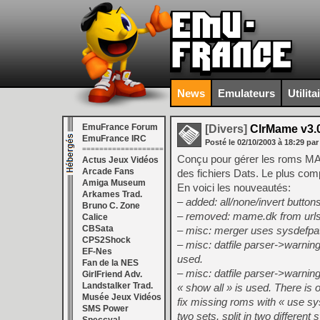
News
Emulateurs
Utilita
EmuFrance Forum
[Divers]
ClrMame v3.
EmuFrance IRC
Posté le
02/10/2003
à
18:29
par
===================
Conçu pour gérer les roms M
Actus Jeux Vidéos
Arcade Fans
des fichiers Dats. Le plus co
Amiga Museum
En voici les nouveautés:
Arkames Trad.
– added: all/none/invert button
Bruno C. Zone
– removed: mame.dk from urls.
Calice
CBSata
– misc: merger uses sysdefpaths
CPS2Shock
– misc: datfile parser->warni
EF-Nes
used.
Fan de la NES
– misc: datfile parser->warni
GirlFriend Adv.
Landstalker Trad.
« show all » is used. There is 
Musée Jeux Vidéos
fix missing roms with « use sys
SMS Power
two sets, split in two differen