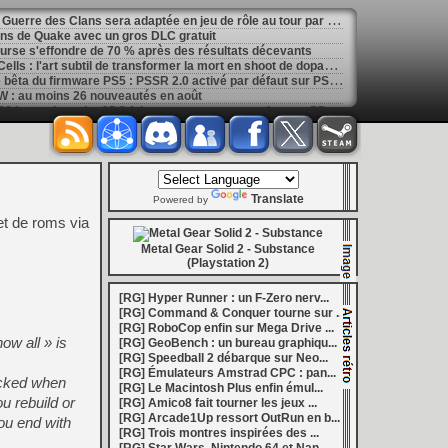
[
GK] La saga de romans La Guerre des Clans sera adaptée en jeu de rôle au tour par tour
ans de Quake avec un gros DLC gratuit
ourse s'effondre de 70 % après des résultats décevants
[
GK] Mémoire cash - Dead Cells : l'art subtil de transformer la mort en shoot de dopamine
[
LS] [PS5] Sony déploie une bêta du firmware PS5 : PSSR 2.0 activé par défaut sur PS5 Pro
 : au moins 26 nouveautés en août
[
LS] [3DS] 3DShell-next v1.00 le gestionnaire 3DS fait peau neuve avec un lecteur PDF et un moteur entièrement revu
marre de la Bourse
[
LS] [PS5] fan_target v0.1 un payload PS5 qui permet de personnaliser la température cible du ventilateur
ader passe en v0.9.1 avec le support de YouTube 01.009.253
[
GK] Preview : Onimusha : Way of the Sword s'égare-t-il dans son pseudo monde ouvert ?
: Fighting Souls n'aura pas de test aujourd'hui
Translate
 Electronics Repairs porte bien son nom
Powered by
 vous invite à regarder Netflix le 27 août à 21h
t de roms via
h : la gestion de bolides en plastique, c'est un métier
of Mana, le jeu qui a ensorcelé une génération
Metal Gear Solid 2 - Substance
les ventes de Switch 2 dépassent déjà celles de la GameCube
(Playstation 2)
[
GK] Kingdom Hearts : accusé d'utiliser l'IA générative sur son visuel de promo, Square Enix invoque « l'erreur humaine »
s autour de Halo : Campaign Evolved
[RG] Hyper Runner : un F-Zero nerv...
[
GK] Inspiré par System Shock 2 et Doom 3, le FPS DERELIKT veut vous foutre la trouille à la fin 2026
[RG] Command & Conquer tourne sur ...
phismes Éclatants » arriveront sur Switch 2 en octobre
[RG] RoboCop enfin sur Mega Drive ...
[
LS] [XB360] Xbox360BadUpdate v1.3 l'exploit Xbox 360 gagne en fiabilité et ajoute un mode de récupération
ow all » is
[RG] GeoBench : un bureau graphiqu...
 : après un accueil mitigé, Game Freak va revoir sa copie
[RG] Speedball 2 débarque sur Neo...
e pour Champions Tactics, le jeu NFT ferme ses portes
[RG] Émulateurs Amstrad CPC : pan...
ecked when
 : l'hymne ultime à la solitude a déjà quarante ans
[RG] Le Macintosh Plus enfin émul...
nd le maintien des jeux physiques pour les joueurs
u rebuild or
[RG] Amico8 fait tourner les jeux ...
 27 veut apporter du sang neuf avec le mode The Grounds
[RG] Arcade1Up ressort OutRun en b...
you end with
siders médiéval à petit prix pour la rentrée
[RG] Trois montres inspirées des ...
eu inspiré des Zelda de la Game Boy arrivera à la rentrée 2026