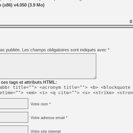
[GK] Moonlighter 2 : The En
(x86) v4.050 (3.9 Mo)
[GK] Capcom relance Monste
0
[GK] Le beat'em up The Walk
[GK] Endless Legend 2 : enf
as publiée.
Les champs obligatoires sont indiqués avec
*
[LS] [PS5] Le WebKit Userl
[GK] Oubliez Crazy Taxi, S
ces tags et attributs HTML:
[LS] [Switch] NSZ 5.0.0 es
abbr title=""> <acronym title=""> <b> <blockquote 
etime=""> <em> <i> <q cite=""> <s> <strike> <stron
Votre nom *
Votre adresse email *
Votre site internet