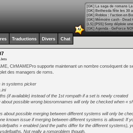
[GK] Bethesda fête les 30 
[GK] Roblox : l'action en B
[GK] Agenda - GeForce NOW
[GK] Devolver Digital en a 
ires
Traductions
Divers
Chat
[LS] [PS5] ps5-y2jb-autolo
07
[GK] Pourquoi Marvel Tokon 
 Jets
[GK] Test : Restory : Chill
[GK] GTA 6 : Rockstar Games
AME, ClrMAMEPro supporte maintenant un nombre conséquent de se
[GK] Hot Wheels Infinite Rus
mplet des managers de roms.
[GK] Mémoire cash - Secret 
[GK] Résultats Nintendo : 
s in systems picker
[GK] Déjà des dégraissage
ini
 (if available) instead of the 1st rompath if a set is newly created
[GK] Minecraft et ses « Gra
ng about possible wrong biosromnames will only be checked when « sh
[GK] Beast of Reincarnation
[GK] Ubisoft : fin de parti
ngs about possible merging between different systems will only be ch
[GK] Mémoire cash - Metroid
[GK] Dan Houser (GTA) défe
one known issue if merging between different systems is allowed: If yo
[GK] Comment EA Sports FC
defpaths » enabled (and the paths differ for the different systems), 
[GK] Crimson Moon : un Dark
t sysdefpaths. Not really a romproblem though.
[GK] Isle of Reveries : le j