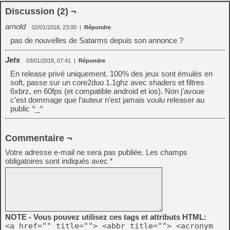
Discussion (2) ¬
arnold
02/01/2018, 23:00
|
Répondre
pas de nouvelles de Satarms depuis son annonce ?
Jets
03/01/2018, 07:41
|
Répondre
En release privé uniquement. 100% des jeux sont émulés en
soft, passe sur un core2duo 1.1ghz avec shaders et filtres
6xbrz, en 60fps (et compatible android et ios). Non j’avoue
c’est dommage que l’auteur n’est jamais voulu releaser au
public ^_^
Commentaire ¬
Votre adresse e-mail ne sera pas publiée.
Les champs
obligatoires sont indiqués avec
*
NOTE - Vous pouvez utilisez ces tags et attributs HTML:
<a href="" title=""> <abbr title=""> <acronym