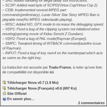
– SH2: Added handling for illegal delay slot instructions.
– SCSP: Added read byte of SCIPD(Virtua Cop/Virtua Cop 2).
– CDB: Implemented several MPEG part
commands(preliminary), Lunar-Silver Star Story MPEG Ban is
playable now(No MPEG video/audio playing).
– MISC: Added NO_GFX mode to increase the debugging speed.
– VDP1: Fixed a bug of the clipping system not initialized when
reseting(opening movie of Kidou Senshi Z Gundam).
– VDP2: Fixed a bug of PAL mode(Rayman (Europe)).
– SMPC: Tweaked timing of INTBACK command(autofire issue
of Rayman).
– INPUT: Fixed a bug of key num4 on the numberpad which acts
as same as the right key.
La traduction est assurée par
Tradu-France
, à noter qu’une liste
de compatibilité est disponible
ici
.
Télécharger Nova v0.7 (1.9 Mo)
Télécharger Nova (Français) v0.6 (697 Ko)
Site Officiel
En savoir plus…
2
commentaires