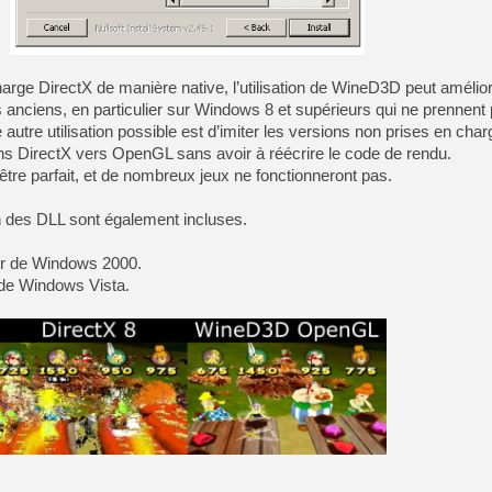
[LS] [PS5] Le WebKit Userl
ge DirectX de manière native, l’utilisation de WineD3D peut amélior
[GK] Oubliez Crazy Taxi, S
us anciens, en particulier sur Windows 8 et supérieurs qui ne prennen
[LS] [Switch] NSZ 5.0.0 es
autre utilisation possible est d’imiter les versions non prises en cha
ons DirectX vers OpenGL sans avoir à réécrire le code de rendu.
tre parfait, et de nombreux jeux ne fonctionneront pas.
[GK] No More Room in Hell 2
[GK] Un chatbot Atelier Ryz
ion des DLL sont également incluses.
[GK] Mémoire cash - Splatte
[GK] Nvidia : le prix des 
[GK] Suikoden Star Leap : 
tir de Windows 2000.
r de Windows Vista.
[Mo5] La mini borne d’arc
[GK] Pourquoi Marvel Tokon 
[GK] Test : Restory : Chill