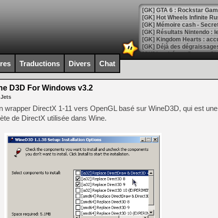
[GK] GTA 6 : Rockstar Games
[GK] Hot Wheels Infinite Rus
[GK] Mémoire cash - Secret 
[GK] Résultats Nintendo : 
[GK] Déjà des dégraissage
[Mo5] Brickboy cherche à r
ires
Traductions
Divers
Chat
[GK] Minecraft et ses « Gra
[GK] Beast of Reincarnation
e D3D For Windows v3.2
[GK] Ubisoft : fin de parti
 Jets
[GK] Mémoire cash - Metroid
[GK] Dan Houser (GTA) défe
n wrapper DirectX 1-11 vers OpenGL basé sur WineD3D, qui est une
[GK] Comment EA Sports FC
te de DirectX utilisée dans Wine.
[GK] Crimson Moon : un Dark
[GK] Isle of Reveries : le j
[GK] Moonlighter 2 : The En
[GK] Capcom relance Monste
[Mo5] Deux inédits du Virtu
[GK] Le beat'em up The Walk
[GK] Endless Legend 2 : enf