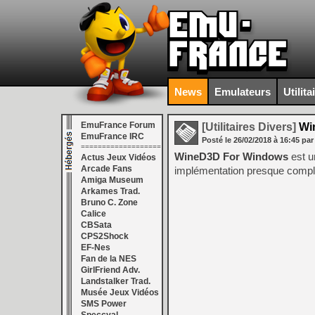
News
Emulateurs
Utilita
EmuFrance Forum
[Utilitaires Divers]
Win
EmuFrance IRC
Posté le
26/02/2018
à
16:45
par
===================
WineD3D For Windows
est u
Actus Jeux Vidéos
Arcade Fans
implémentation presque complè
Amiga Museum
Arkames Trad.
Bruno C. Zone
Calice
CBSata
CPS2Shock
EF-Nes
Fan de la NES
GirlFriend Adv.
Landstalker Trad.
Musée Jeux Vidéos
SMS Power