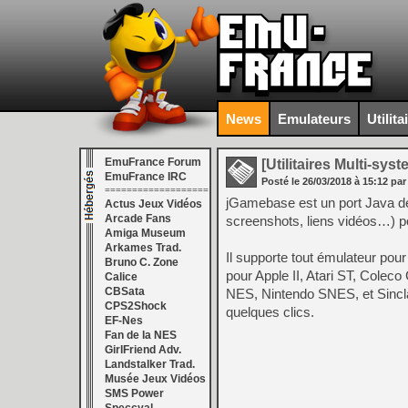
News
Emulateurs
Utilita
EmuFrance Forum
[Utilitaires Multi-sys
EmuFrance IRC
Posté le
26/03/2018
à
15:12
par
===================
jGamebase est un port Java de 
Actus Jeux Vidéos
Arcade Fans
screenshots, liens vidéos…) po
Amiga Museum
Arkames Trad.
Il supporte tout émulateur pou
Bruno C. Zone
pour Apple II, Atari ST, Co
Calice
CBSata
NES, Nintendo SNES, et Sincl
CPS2Shock
quelques clics.
EF-Nes
Fan de la NES
GirlFriend Adv.
Landstalker Trad.
Musée Jeux Vidéos
SMS Power