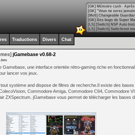
[GK] Mémoire cash - Après 
[GK] "Vous ne serez jamais
[Mo5] Changeable Guardian 
[GK] Des bugs de Super Mar
[LS] [Switch] NSP Auto Inst
ires
Traductions
Divers
Chat
[GK] La saga horrifique Am
temes]
jGamebase v0.68-2
 Jets
Gamebase, une interface orientée rétro-gaming riche en fonctionnali
ur lancer vos jeux.
[GK] Le portage de Super M
[Mo5] Le jeu de course fut
[GK] Guillermo del Toro ado
r tout système and dispose de filtres de recherche.Il existe des base
leco ColecoVision, Commodore Amiga, Commodore C64, Commodore VI
[LTF] Eté 2026 - Séquence 
air ZXSpectrum. jGamebase vous permet de télécharger les bases 
[GK] Mistfall Hunter : déjà 
[GK] Wo Long 2 évolue avec
[GK] Crossfire : un TPS à 100
[LS] [PS5] Premiers signes 