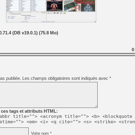
[Mo5] DOOM arrive en cart
[GK] Bethesda fête les 30 
[GK] Roblox : l'action en B
71.4 (DB v19.0.1) (75.8 Mo)
[GK] Agenda - GeForce NOW
[GK] Devolver Digital en a 
0
[LS] [PS5] ps5-y2jb-autolo
[GK] Pourquoi Marvel Tokon 
[GK] Test : Restory : Chill
[GK] GTA 6 : Rockstar Games
[GK] Hot Wheels Infinite Rus
as publiée.
Les champs obligatoires sont indiqués avec
*
[GK] Mémoire cash - Secret 
[GK] Résultats Nintendo : 
[GK] Dans ce jeu de platefo
ces tags et attributs HTML:
abbr title=""> <acronym title=""> <b> <blockquote 
etime=""> <em> <i> <q cite=""> <s> <strike> <stron
Votre nom *