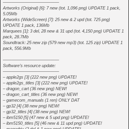
—————————————
Artworks (Original) [6]: 7 new (tot. 1,096 png) UPDATE 1 pack,
5.05Mb
Artworks (WideScreen) [7]: 25 new & 2 upd (tot. 725 png)
UPDATE 1 pack, 136Mb
Marquees [1]: 3 del, 28 new & 31 upd (tot. 4,150 png) UPDATE 1
pack, 28.7Mb
Soundtrack: 25 new zip (579 new mp3) (tot. 125 zip) UPDATE 1
pack, 556.9Mb
—————————————
Software’s resource update:
—————————————
– apple2gs [3] (222 new png) UPDATE!
– apple2gs_titles [3] (222 new png) UPDATE!
– dragon_cart (36 new png) NEW!
– dragon_cart_titles (36 new png) NEW!
– gamecom_manuals (1 ren) ONLY DAT
– gp32 [4] (38 new png) NEW!
– gp32_titles [4] (38 new png) NEW!
– ibm5150 [5] (47 new & 5 upd png) UPDATE!
– ibm5150_titles [5] (46 new & 11 upd png) UPDATE!
– megadriv (2 del & 1 new png) UPDATE!