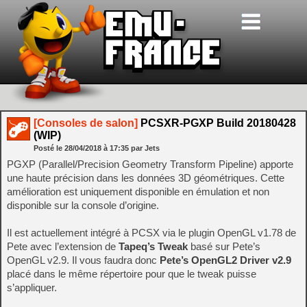
[Consoles de salon]
PCSXR-PGXP Build 20180428
(WIP)
Posté le
28/04/2018
à
17:35
par Jets
PGXP (Parallel/Precision Geometry Transform Pipeline) apporte
une haute précision dans les données 3D géométriques. Cette
amélioration est uniquement disponible en émulation et non
disponible sur la console d’origine.
Il est actuellement intégré à PCSX via le plugin OpenGL v1.78 de
Pete avec l’extension de
Tapeq’s Tweak
basé sur Pete’s
OpenGL v2.9. Il vous faudra donc
Pete’s OpenGL2 Driver v2.9
placé dans le même répertoire pour que le tweak puisse
s’appliquer.