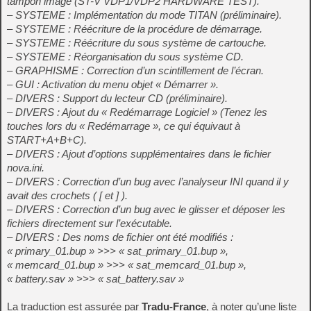
tampon image (ST-V VDP1/VDP2 HARDWARE TEST).
– SYSTEME : Implémentation du mode TITAN (préliminaire).
– SYSTEME : Réécriture de la procédure de démarrage.
– SYSTEME : Réécriture du sous système de cartouche.
– SYSTEME : Réorganisation du sous système CD.
– GRAPHISME : Correction d’un scintillement de l’écran.
– GUI : Activation du menu objet « Démarrer ».
– DIVERS : Support du lecteur CD (préliminaire).
– DIVERS : Ajout du « Redémarrage Logiciel » (Tenez les
touches lors du « Redémarrage », ce qui équivaut à
START+A+B+C).
– DIVERS : Ajout d’options supplémentaires dans le fichier
nova.ini.
– DIVERS : Correction d’un bug avec l’analyseur INI quand il y
avait des crochets ( [ et ] ).
– DIVERS : Correction d’un bug avec le glisser et déposer les
fichiers directement sur l’exécutable.
– DIVERS : Des noms de fichier ont été modifiés :
« primary_01.bup » >>> « sat_primary_01.bup »,
« memcard_01.bup » >>> « sat_memcard_01.bup »,
« battery.sav » >>> « sat_battery.sav »
La traduction est assurée par
Tradu-France
, à noter qu’une liste