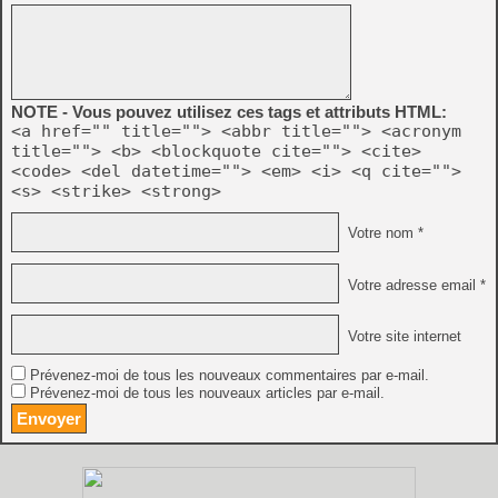
NOTE - Vous pouvez utilisez ces tags et attributs HTML:
<a href="" title=""> <abbr title=""> <acronym
title=""> <b> <blockquote cite=""> <cite>
<code> <del datetime=""> <em> <i> <q cite="">
<s> <strike> <strong>
Votre nom *
Votre adresse email *
Votre site internet
Prévenez-moi de tous les nouveaux commentaires par e-mail.
Prévenez-moi de tous les nouveaux articles par e-mail.