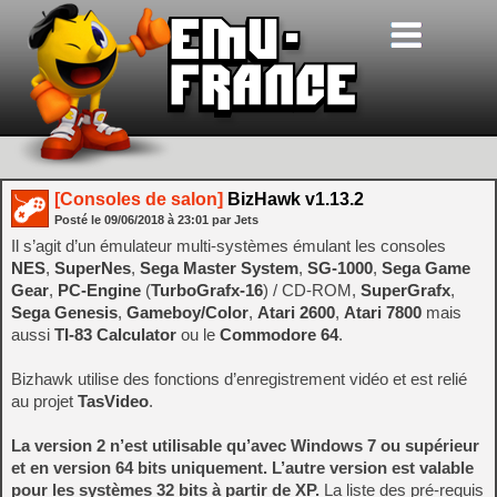
[Consoles de salon]
BizHawk v1.13.2
Posté le
09/06/2018
à
23:01
par Jets
Il s’agit d’un émulateur multi-systèmes émulant les consoles
NES
,
SuperNes
,
Sega Master System
,
SG-1000
,
Sega Game
Gear
,
PC-Engine
(
TurboGrafx-16
) / CD-ROM,
SuperGrafx
,
Sega Genesis
,
Gameboy/Color
,
Atari 2600
,
Atari 7800
mais
aussi
TI-83 Calculator
ou le
Commodore 64
.
Bizhawk utilise des fonctions d’enregistrement vidéo et est relié
au projet
TasVideo
.
La version 2 n’est utilisable qu’avec Windows 7 ou supérieur
et en version 64 bits uniquement. L’autre version est valable
pour les systèmes 32 bits à partir de XP.
La liste des pré-requis