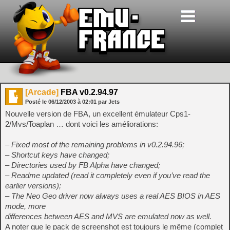
[Arcade]
FBA v0.2.94.97
Posté le
06/12/2003
à
02:01
par Jets
Nouvelle version de FBA, un excellent émulateur Cps1-
2/Mvs/Toaplan … dont voici les améliorations:
– Fixed most of the remaining problems in v0.2.94.96;
– Shortcut keys have changed;
– Directories used by FB Alpha have changed;
– Readme updated (read it completely even if you’ve read the
earlier versions);
– The Neo Geo driver now always uses a real AES BIOS in AES
mode, more
differences between AES and MVS are emulated now as well.
A noter que le pack de screenshot est toujours le même (complet