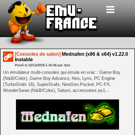
[Consoles de salon]
Mednafen (x86 & x64) v1.22.0
Instable
Posté le
22/12/2018
à
16:46
par Jets
Un émulateur multi-consoles qui émule en vrac : Game Boy
(N&B/Color), Game Boy Advance, Nes, Lynx, PC Engine
(TurboGrafx 16), SuperGrafx, NeoGeo Pocket, PC-FX,
WonderSwan (N&B/Color), Saturn, accessoires ps1…