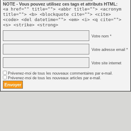
NOTE - Vous pouvez utilisez ces tags et attributs HTML:
<a href="" title=""> <abbr title=""> <acronym
title=""> <b> <blockquote cite=""> <cite>
<code> <del datetime=""> <em> <i> <q cite="">
<s> <strike> <strong>
Votre nom *
Votre adresse email *
Votre site internet
Prévenez-moi de tous les nouveaux commentaires par e-mail.
Prévenez-moi de tous les nouveaux articles par e-mail.