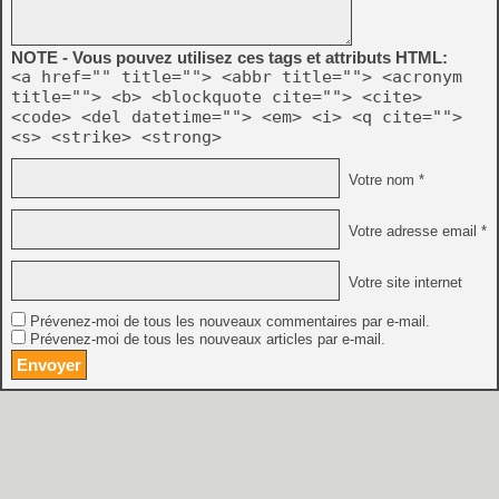
NOTE - Vous pouvez utilisez ces tags et attributs HTML:
<a href="" title=""> <abbr title=""> <acronym
title=""> <b> <blockquote cite=""> <cite>
<code> <del datetime=""> <em> <i> <q cite="">
<s> <strike> <strong>
Votre nom *
Votre adresse email *
Votre site internet
Prévenez-moi de tous les nouveaux commentaires par e-mail.
Prévenez-moi de tous les nouveaux articles par e-mail.