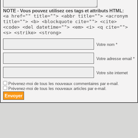
NOTE - Vous pouvez utilisez ces tags et attributs HTML:
<a href="" title=""> <abbr title=""> <acronym
title=""> <b> <blockquote cite=""> <cite>
<code> <del datetime=""> <em> <i> <q cite="">
<s> <strike> <strong>
Votre nom *
Votre adresse email *
Votre site internet
Prévenez-moi de tous les nouveaux commentaires par e-mail.
Prévenez-moi de tous les nouveaux articles par e-mail.