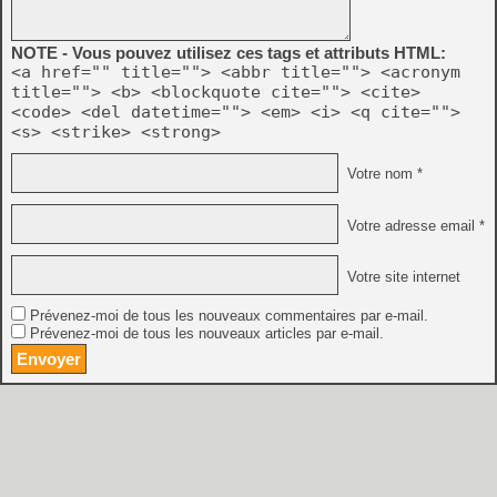
NOTE - Vous pouvez utilisez ces tags et attributs HTML:
<a href="" title=""> <abbr title=""> <acronym
title=""> <b> <blockquote cite=""> <cite>
<code> <del datetime=""> <em> <i> <q cite="">
<s> <strike> <strong>
Votre nom *
Votre adresse email *
Votre site internet
Prévenez-moi de tous les nouveaux commentaires par e-mail.
Prévenez-moi de tous les nouveaux articles par e-mail.