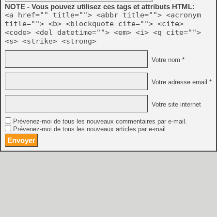
NOTE - Vous pouvez utilisez ces tags et attributs HTML:
<a href="" title=""> <abbr title=""> <acronym
title=""> <b> <blockquote cite=""> <cite>
<code> <del datetime=""> <em> <i> <q cite="">
<s> <strike> <strong>
Votre nom *
Votre adresse email *
Votre site internet
Prévenez-moi de tous les nouveaux commentaires par e-mail.
Prévenez-moi de tous les nouveaux articles par e-mail.