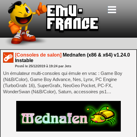
[Consoles de salon]
Mednafen (x86 & x64) v1.24.0
Instable
Posté le
25/12/2019
à
19:24
par Jets
Un émulateur multi-consoles qui émule en vrac : Game Boy
(N&B/Color), Game Boy Advance, Nes, Lynx, PC Engine
(TurboGrafx 16), SuperGrafx, NeoGeo Pocket, PC-FX,
WonderSwan (N&B/Color), Saturn, accessoires ps1…