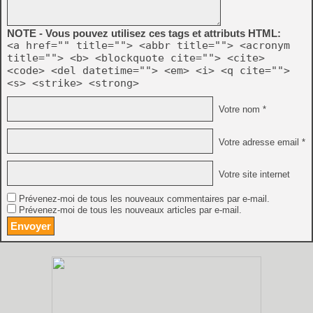
NOTE - Vous pouvez utilisez ces tags et attributs HTML:
<a href="" title=""> <abbr title=""> <acronym
title=""> <b> <blockquote cite=""> <cite>
<code> <del datetime=""> <em> <i> <q cite="">
<s> <strike> <strong>
Votre nom *
Votre adresse email *
Votre site internet
Prévenez-moi de tous les nouveaux commentaires par e-mail.
Prévenez-moi de tous les nouveaux articles par e-mail.