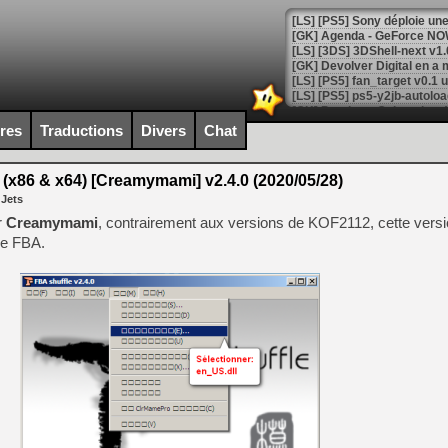
[GK] Agenda - GeForce NOW
[GK] Devolver Digital en a 
[LS] [PS5] ps5-y2jb-autolo
[GK] Pourquoi Marvel Tokon 
ires
Traductions
Divers
Chat
[GK] Test : Restory : Chill
[GK] GTA 6 : Rockstar Games
[GK] Hot Wheels Infinite Rus
(x86 & x64) [Creamymami] v2.4.0 (2020/05/28)
[GK] Mémoire cash - Secret 
 Jets
[GK] Résultats Nintendo : 
r
Creamymami
, contrairement aux versions de KOF2112, cette versi
[GK] Déjà des dégraissage
 de FBA.
[Mo5] Brickboy cherche à r
[GK] Minecraft et ses « Gra
[GK] Beast of Reincarnation
[GK] Ubisoft : fin de parti
[GK] Mémoire cash - Metroid
[GK] Dan Houser (GTA) défe
[GK] Comment EA Sports FC
[GK] Crimson Moon : un Dark
[GK] Isle of Reveries : le j
[GK] Moonlighter 2 : The En
[GK] Capcom relance Monste