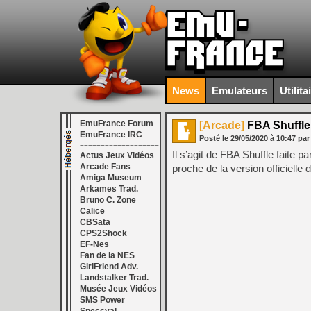
News
Emulateurs
Utilita
EmuFrance Forum
[Arcade]
FBA Shuffle 
EmuFrance IRC
Posté le
29/05/2020
à
10:47
par
===================
Il s’agit de FBA Shuffle faite pa
Actus Jeux Vidéos
Arcade Fans
proche de la version officielle
Amiga Museum
Arkames Trad.
Bruno C. Zone
Calice
CBSata
CPS2Shock
EF-Nes
Fan de la NES
GirlFriend Adv.
Landstalker Trad.
Musée Jeux Vidéos
SMS Power