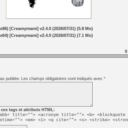
[Mo5] Deux inédits du Virtu
[GK] Le beat'em up The Walk
x86) [Creamymami] v2.4.0 (2026/07/31) (5.8 Mo)
[GK] Endless Legend 2 : enf
x64) [Creamymami] v2.4.0 (2026/07/31) (7.1 Mo)
[LS] [PS5] Le WebKit Userl
0
[GK] Oubliez Crazy Taxi, S
[LS] [Switch] NSZ 5.0.0 es
as publiée.
Les champs obligatoires sont indiqués avec
*
[GK] No More Room in Hell 2
ces tags et attributs HTML:
abbr title=""> <acronym title=""> <b> <blockquote 
etime=""> <em> <i> <q cite=""> <s> <strike> <stron