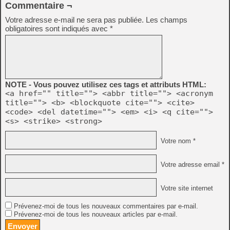
Commentaire ¬
Votre adresse e-mail ne sera pas publiée.
Les champs
obligatoires sont indiqués avec
*
NOTE - Vous pouvez utilisez ces tags et attributs HTML:
<a href="" title=""> <abbr title=""> <acronym
title=""> <b> <blockquote cite=""> <cite>
<code> <del datetime=""> <em> <i> <q cite="">
<s> <strike> <strong>
Votre nom *
Votre adresse email *
Votre site internet
Prévenez-moi de tous les nouveaux commentaires par e-mail.
Prévenez-moi de tous les nouveaux articles par e-mail.