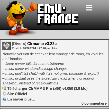
[Divers]
Clrmame v3.22c
Posté le
16/02/2004
à
22:28
par Jets
Nouvelle version de cet excellent manager de roms, en voici les
améliorations:
– fixed: parser fails for some diskname
– misc: minor windowclientedge changes
– misc: don’t list sha1/md5 if it’s not given (scanner & export)
– misc: dir2dat uses the stored zip crc32 when not adding
sha1/md5 instead of recalculating it
Télécharger ClrMAME Pro (x86) v4.050 (3.9 Mo)
Site Officiel
En savoir plus…
0
commentaire