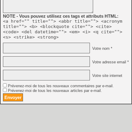
NOTE - Vous pouvez utilisez ces tags et attributs HTML:
<a href="" title=""> <abbr title=""> <acronym
title=""> <b> <blockquote cite=""> <cite>
<code> <del datetime=""> <em> <i> <q cite="">
<s> <strike> <strong>
Votre nom *
Votre adresse email *
Votre site internet
Prévenez-moi de tous les nouveaux commentaires par e-mail.
Prévenez-moi de tous les nouveaux articles par e-mail.