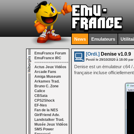
News
Emulateurs
Utilita
EmuFrance Forum
[Ordi.]
Denise v1.0.9
EmuFrance IRC
Posté le
29/10/2020
à
18:00
par
===================
Denise est un émulateur c64 / A
Actus Jeux Vidéos
Arcade Fans
française incluse officiellement
Amiga Museum
Arkames Trad.
Bruno C. Zone
Calice
CBSata
CPS2Shock
EF-Nes
Fan de la NES
GirlFriend Adv.
Landstalker Trad.
Musée Jeux Vidéos
SMS Power