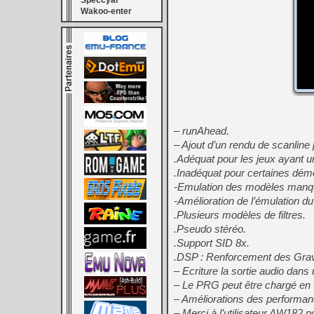
Speccyal
Wakoo-enter
– runAhead.
– Ajout d’un rendu de scanline 
.Adéquat pour les jeux ayant u
.Inadéquat pour certaines dém
-Emulation des modèles manqu
-Amélioration de l’émulation du
.Plusieurs modèles de filtres.
.Pseudo stéréo.
.Support SID 8x.
.DSP : Renforcement des Grav
– Ecriture la sortie audio dans
– Le PRG peut être chargé en 
– Améliorations des performan
– Merci à l’utilisateur AW182 p