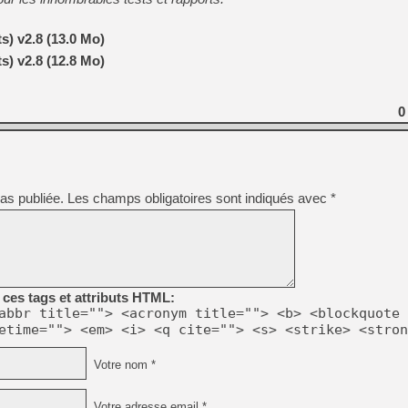
s) v2.8 (13.0 Mo)
s) v2.8 (12.8 Mo)
0
as publiée.
Les champs obligatoires sont indiqués avec
*
ces tags et attributs HTML:
abbr title=""> <acronym title=""> <b> <blockquote 
etime=""> <em> <i> <q cite=""> <s> <strike> <stron
Votre nom *
Votre adresse email *