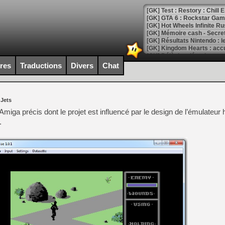
[GK] Test : Restory : Chill
[GK] GTA 6 : Rockstar Games
[GK] Hot Wheels Infinite Rus
[GK] Mémoire cash - Secret 
[GK] Résultats Nintendo : 
[GK] Déjà des dégraissage
ires
Traductions
Divers
Chat
[Mo5] Brickboy cherche à r
[GK] Minecraft et ses « Gra
[GK] Beast of Reincarnation
 Jets
[GK] Ubisoft : fin de parti
[GK] Mémoire cash - Metroid
miga précis dont le projet est influencé par le design de l’émulateur 
[GK] Dan Houser (GTA) défe
.
[GK] Comment EA Sports FC
[GK] Crimson Moon : un Dark
[GK] Isle of Reveries : le j
[GK] Moonlighter 2 : The En
[GK] Capcom relance Monste
[Mo5] Deux inédits du Virtu
[GK] Le beat'em up The Walk
[GK] Endless Legend 2 : enf