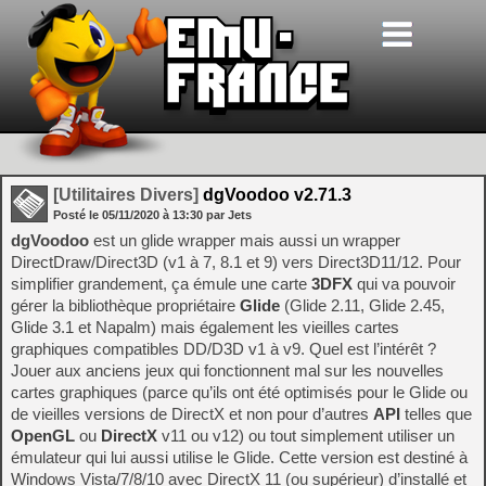
[Utilitaires Divers]
dgVoodoo v2.71.3
Posté le
05/11/2020
à
13:30
par Jets
dgVoodoo
est un glide wrapper mais aussi un wrapper
DirectDraw/Direct3D (v1 à 7, 8.1 et 9) vers Direct3D11/12. Pour
simplifier grandement, ça émule une carte
3DFX
qui va pouvoir
gérer la bibliothèque propriétaire
Glide
(Glide 2.11, Glide 2.45,
Glide 3.1 et Napalm) mais également les vieilles cartes
graphiques compatibles DD/D3D v1 à v9. Quel est l’intérêt ?
Jouer aux anciens jeux qui fonctionnent mal sur les nouvelles
cartes graphiques (parce qu’ils ont été optimisés pour le Glide ou
de vieilles versions de DirectX et non pour d’autres
API
telles que
OpenGL
ou
DirectX
v11 ou v12) ou tout simplement utiliser un
émulateur qui lui aussi utilise le Glide. Cette version est destiné à
Windows Vista/7/8/10 avec DirectX 11 (ou supérieur) d’installé et