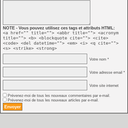
NOTE - Vous pouvez utilisez ces tags et attributs HTML:
<a href="" title=""> <abbr title=""> <acronym
title=""> <b> <blockquote cite=""> <cite>
<code> <del datetime=""> <em> <i> <q cite="">
<s> <strike> <strong>
Votre nom *
Votre adresse email *
Votre site internet
Prévenez-moi de tous les nouveaux commentaires par e-mail.
Prévenez-moi de tous les nouveaux articles par e-mail.