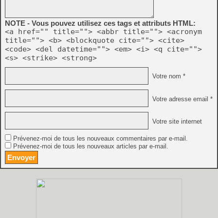
NOTE - Vous pouvez utilisez ces tags et attributs HTML:
<a href="" title=""> <abbr title=""> <acronym
title=""> <b> <blockquote cite=""> <cite>
<code> <del datetime=""> <em> <i> <q cite="">
<s> <strike> <strong>
Votre nom *
Votre adresse email *
Votre site internet
Prévenez-moi de tous les nouveaux commentaires par e-mail.
Prévenez-moi de tous les nouveaux articles par e-mail.