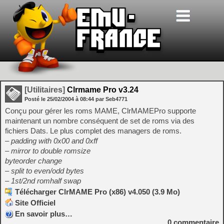
[Utilitaires]
Clrmame Pro v3.24
Posté le
25/02/2004
à
08:44
par Seb4771
Conçu pour gérer les roms MAME, ClrMAMEPro supporte
maintenant un nombre conséquent de set de roms via des
fichiers Dats. Le plus complet des managers de roms.
– padding with 0x00 and 0xff
– mirror to double romsize
byteorder change
– split to even/odd bytes
– 1st/2nd romhalf swap
Télécharger ClrMAME Pro (x86) v4.050 (3.9 Mo)
Site Officiel
En savoir plus…
0
commentaire