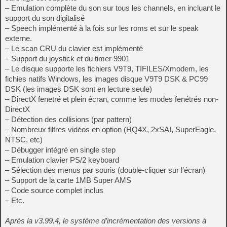
– Emulation complète du son sur tous les channels, en incluant le
support du son digitalisé
– Speech implémenté à la fois sur les roms et sur le speak
externe.
– Le scan CRU du clavier est implémenté
– Support du joystick et du timer 9901
– Le disque supporte les fichiers V9T9, TIFILES/Xmodem, les
fichies natifs Windows, les images disque V9T9 DSK & PC99
DSK (les images DSK sont en lecture seule)
– DirectX fenetré et plein écran, comme les modes fenétrés non-
DirectX
– Détection des collisions (par pattern)
– Nombreux filtres vidéos en option (HQ4X, 2xSAI, SuperEagle,
NTSC, etc)
– Débugger intégré en single step
– Emulation clavier PS/2 keyboard
– Sélection des menus par souris (double-cliquer sur l’écran)
– Support de la carte 1MB Super AMS
– Code source complet inclus
– Etc.
Après la v3.99.4, le système d’incrémentation des versions à