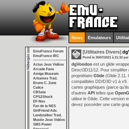
News
Emulateurs
Utilita
EmuFrance Forum
[Utilitaires Divers]
dgV
EmuFrance IRC
Posté le
20/07/2021
à
21:32
par
===================
dgVoodoo
est un glide wrappe
Actus Jeux Vidéos
Arcade Fans
Direct3D11/12. Pour simplifie
Amiga Museum
propriétaire
Glide
(Glide 2.11, 
Arkames Trad.
compatibles DD/D3D v1 à v9. Qu
Bruno C. Zone
cartes graphiques (parce qu’ils
Calice
CBSata
d’autres
API
telles que
Open
CPS2Shock
utilise le Glide. Cette version
EF-Nes
devez posséder une carte grap
Fan de la NES
GirlFriend Adv.
Landstalker Trad.
Musée Jeux Vidéos
SMS Power