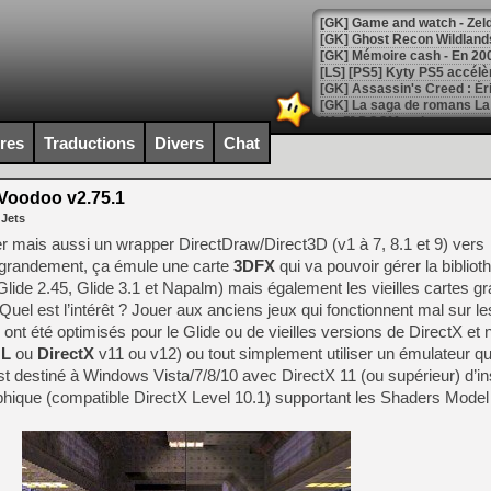
[Mo5] DOOM arrive en cart
[GK] Bethesda fête les 30 
ires
Traductions
Divers
Chat
[GK] Roblox : l'action en B
oodoo v2.75.1
[GK] Agenda - GeForce NOW
 Jets
[GK] Devolver Digital en a 
r mais aussi un wrapper DirectDraw/Direct3D (v1 à 7, 8.1 et 9) vers
r grandement, ça émule une carte
3DFX
qui va pouvoir gérer la biblio
[LS] [PS5] ps5-y2jb-autolo
Glide 2.45, Glide 3.1 et Napalm) mais également les vieilles cartes g
[GK] Pourquoi Marvel Tokon 
el est l’intérêt ? Jouer aux anciens jeux qui fonctionnent mal sur le
[GK] Test : Restory : Chill
 ont été optimisés pour le Glide ou de vieilles versions de DirectX et
[GK] GTA 6 : Rockstar Games
GL
ou
DirectX
v11 ou v12) ou tout simplement utiliser un émulateur qui
[GK] Hot Wheels Infinite Rus
[GK] Mémoire cash - Secret 
 est destiné à Windows Vista/7/8/10 avec DirectX 11 (ou supérieur) d’in
[GK] Résultats Nintendo : 
hique (compatible DirectX Level 10.1) supportant les Shaders Model
[GK] Déjà des dégraissage
[Mo5] Brickboy cherche à r
[GK] Minecraft et ses « Gra