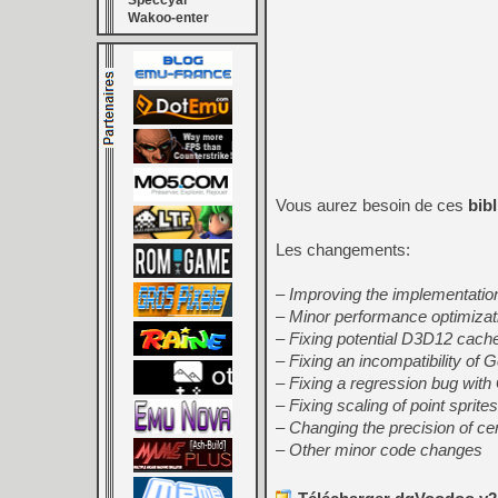
Speccyal
Wakoo-enter
Vous aurez besoin de ces
bib
Les changements:
– Improving the implementation
– Minor performance optimiza
– Fixing potential D3D12 cach
– Fixing an incompatibility o
– Fixing a regression bug wi
– Fixing scaling of point sprit
– Changing the precision of ce
– Other minor code changes