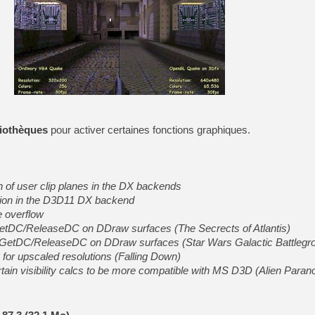
[GK] Beast of Reincarnation
[GK] Ubisoft : fin de parti
[GK] Mémoire cash - Metroid
[GK] Dan Houser (GTA) défe
[GK] Comment EA Sports FC
[GK] Crimson Moon : un Dark
[GK] Isle of Reveries : le j
[GK] Moonlighter 2 : The En
[GK] Capcom relance Monste
liothèques
pour activer certaines fonctions graphiques.
[Mo5] Deux inédits du Virtu
[GK] Le beat'em up The Walk
[GK] Endless Legend 2 : enf
 of user clip planes in the DX backends
tion in the D3D11 DX backend
e overflow
[LS] [PS5] Premiers signes 
f GetDC/ReleaseDC on DDraw surfaces (The Secrects of Atlantis)
th GetDC/ReleaseDC on DDraw surfaces (Star Wars Galactic Battlegr
es for upscaled resolutions (Falling Down)
rtain visibility calcs to be more compatible with MS D3D (Alien Parano