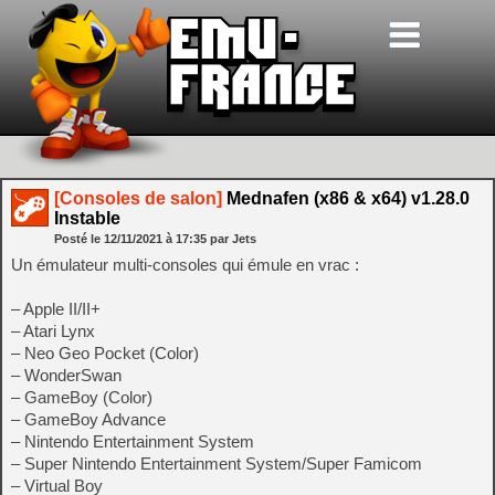
[Consoles de salon]
Mednafen (x86 & x64) v1.28.0
Instable
Posté le
12/11/2021
à
17:35
par Jets
Un émulateur multi-consoles qui émule en vrac :
– Apple II/II+
– Atari Lynx
– Neo Geo Pocket (Color)
– WonderSwan
– GameBoy (Color)
– GameBoy Advance
– Nintendo Entertainment System
– Super Nintendo Entertainment System/Super Famicom
– Virtual Boy