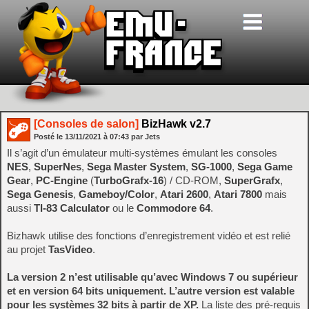
[Consoles de salon]
BizHawk v2.7
Posté le
13/11/2021
à
07:43
par Jets
Il s’agit d’un émulateur multi-systèmes émulant les consoles
NES
,
SuperNes
,
Sega Master System
,
SG-1000
,
Sega Game
Gear
,
PC-Engine
(
TurboGrafx-16
) / CD-ROM,
SuperGrafx
,
Sega Genesis
,
Gameboy/Color
,
Atari 2600
,
Atari 7800
mais
aussi
TI-83 Calculator
ou le
Commodore 64
.
Bizhawk utilise des fonctions d’enregistrement vidéo et est relié
au projet
TasVideo
.
La version 2 n’est utilisable qu’avec Windows 7 ou supérieur
et en version 64 bits uniquement. L’autre version est valable
pour les systèmes 32 bits à partir de XP.
La liste des pré-requis