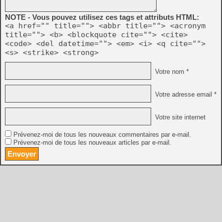
NOTE - Vous pouvez utilisez ces tags et attributs HTML:
<a href="" title=""> <abbr title=""> <acronym
title=""> <b> <blockquote cite=""> <cite>
<code> <del datetime=""> <em> <i> <q cite="">
<s> <strike> <strong>
Votre nom *
Votre adresse email *
Votre site internet
Prévenez-moi de tous les nouveaux commentaires par e-mail.
Prévenez-moi de tous les nouveaux articles par e-mail.