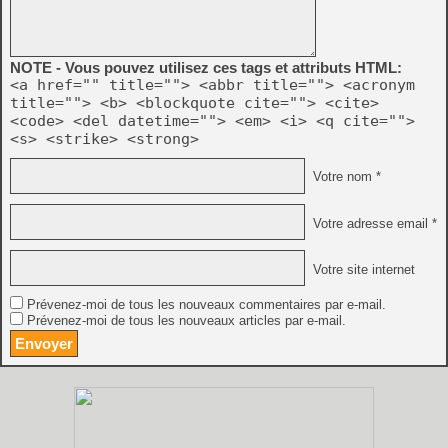
NOTE - Vous pouvez utilisez ces tags et attributs HTML:
<a href="" title=""> <abbr title=""> <acronym
title=""> <b> <blockquote cite=""> <cite>
<code> <del datetime=""> <em> <i> <q cite="">
<s> <strike> <strong>
Votre nom *
Votre adresse email *
Votre site internet
Prévenez-moi de tous les nouveaux commentaires par e-mail.
Prévenez-moi de tous les nouveaux articles par e-mail.