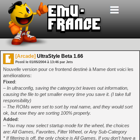
[Arcade]
UltraStyle Beta 1.66
Posté le
01/05/2004
à
13:46
par Jets
Nouvelle version pour ce frontend destiné à Mame dont voici les
améliorations:
Fixed
:
– In ultraconfig, saving the category.txt leaves out information,
causing the file to get smaller every time you save it. (I take full
responsibility)
– The ROMs were set to sort by real name, and they would sort
ok, but now they are sorting 100% properly.
Added
:
– You may now select startup mode for the wheel, the choices
are: All Games, Favorites, Filter Wheel, or Any Sub-Category
* If filtering is off, the only choice is All Games. If you don’t have a