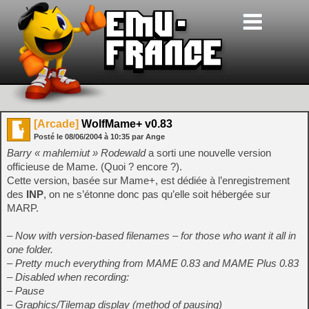
[Arcade]
WolfMame+ v0.83
Posté le
08/06/2004
à
10:35
par Ange
Barry « mahlemiut » Rodewald
a sorti une nouvelle version
officieuse de Mame. (Quoi ? encore ?).
Cette version, basée sur Mame+, est dédiée à l’enregistrement
des
INP
, on ne s’étonne donc pas qu’elle soit hébergée sur
MARP.
– Now with version-based filenames – for those who want it all in
one folder.
– Pretty much everything from MAME 0.83 and MAME Plus 0.83
– Disabled when recording:
– Pause
– Graphics/Tilemap display (method of pausing)