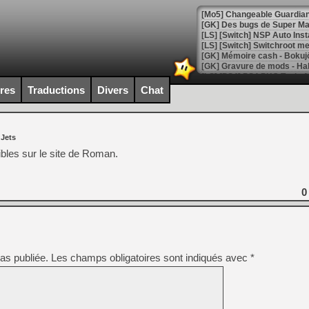
[Mo5] Changeable Guardian 
[GK] Des bugs de Super Mar
[LS] [Switch] NSP Auto Inst
ires
Traductions
Divers
Chat
[GK] La saga horrifique Am
 Jets
[GK] Le portage de Super M
bles sur le site de Roman.
[Mo5] Le jeu de course fut
[GK] Guillermo del Toro ado
[LTF] Eté 2026 - Séquence 
0
[GK] Mistfall Hunter : déjà 
[GK] Wo Long 2 évolue avec
[GK] Crossfire : un TPS à 100
[LS] [PS5] Premiers signes 
as publiée.
Les champs obligatoires sont indiqués avec
*