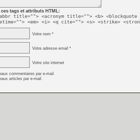
[Mo5] DOOM arrive en cart
[GK] Bethesda fête les 30 
ces tags et attributs HTML:
[GK] Roblox : l'action en B
abbr title=""> <acronym title=""> <b> <blockquote 
etime=""> <em> <i> <q cite=""> <s> <strike> <stron
[GK] Agenda - GeForce NOW
Votre nom *
[GK] Devolver Digital en a 
[LS] [PS5] ps5-y2jb-autolo
Votre adresse email *
[GK] Pourquoi Marvel Tokon 
[GK] Test : Restory : Chill
Votre site internet
[GK] GTA 6 : Rockstar Games
[GK] Hot Wheels Infinite Rus
[GK] Mémoire cash - Secret 
eaux commentaires par e-mail.
[GK] Résultats Nintendo : 
aux articles par e-mail.
[GK] Dans ce jeu de platefo
[GK] Mémoire cash - Après 
[GK] "Vous ne serez jamais