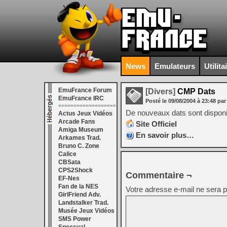
News
Emulateurs
Utilita
EmuFrance Forum
[Divers]
CMP Dats
EmuFrance IRC
Posté le
09/08/2004
à
23:48
par
===================
De nouveaux dats sont disponi
Actus Jeux Vidéos
Arcade Fans
Site Officiel
Amiga Museum
En savoir plus…
Arkames Trad.
Bruno C. Zone
Calice
CBSata
CPS2Shock
Commentaire ¬
EF-Nes
Fan de la NES
Votre adresse e-mail ne sera p
GirlFriend Adv.
Landstalker Trad.
Musée Jeux Vidéos
SMS Power