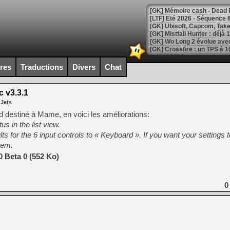
[LTF] Eté 2026 - Séquence 
[GK] Mistfall Hunter : déjà 
[GK] Wo Long 2 évolue avec
[GK] Crossfire : un TPS à 100
[LS] [PS5] Premiers signes 
ires
Traductions
Divers
Chat
 v3.3.1
 Jets
[Mo5] DOOM arrive en cart
d destiné à Mame, en voici les améliorations:
[GK] Bethesda fête les 30 
s in the list view.
[GK] Roblox : l'action en B
 for the 6 input controls to « Keyboard ». If you want your settings to
hem.
[GK] Agenda - GeForce NOW
 Beta 0 (552 Ko)
[GK] Devolver Digital en a 
[LS] [PS5] ps5-y2jb-autolo
0
[GK] Pourquoi Marvel Tokon 
[GK] Test : Restory : Chill
[GK] GTA 6 : Rockstar Games
[GK] Hot Wheels Infinite Rus
[GK] Mémoire cash - Secret 