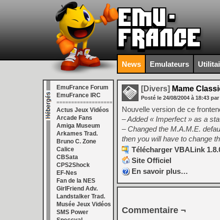
News
Emulateurs
Utilita
EmuFrance Forum
[Divers]
Mame Classic
EmuFrance IRC
Posté le
24/08/2004
à
18:43
par
===================
Nouvelle version de ce fronten
Actus Jeux Vidéos
Arcade Fans
– Added « Imperfect » as a statu
Amiga Museum
– Changed the M.A.M.E. defaults
Arkames Trad.
then you will have to change t
Bruno C. Zone
Télécharger VBALink 1.8.0
Calice
CBSata
Site Officiel
CPS2Shock
En savoir plus…
EF-Nes
Fan de la NES
GirlFriend Adv.
Landstalker Trad.
Musée Jeux Vidéos
Commentaire ¬
SMS Power