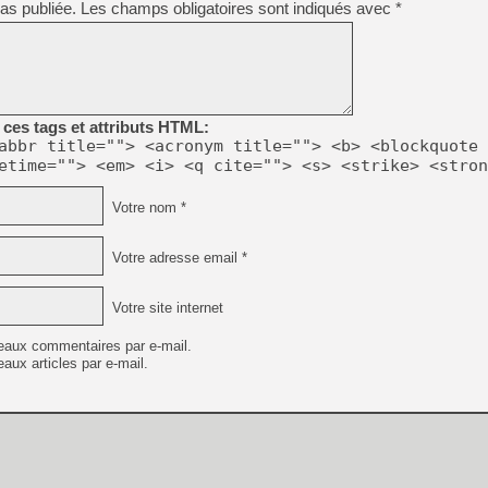
as publiée.
Les champs obligatoires sont indiqués avec
*
[GK] Résultats Nintendo : 
[GK] Déjà des dégraissage
[Mo5] Brickboy cherche à r
[GK] Minecraft et ses « Gra
[GK] Beast of Reincarnation
ces tags et attributs HTML:
[GK] Ubisoft : fin de parti
abbr title=""> <acronym title=""> <b> <blockquote 
[GK] Mémoire cash - Metroid
etime=""> <em> <i> <q cite=""> <s> <strike> <stron
[GK] Dan Houser (GTA) défe
[GK] Comment EA Sports FC
[GK] Crimson Moon : un Dark
Votre nom *
[GK] Isle of Reveries : le j
[GK] Moonlighter 2 : The En
[GK] Capcom relance Monste
Votre adresse email *
Votre site internet
[GK] Guillermo del Toro ado
eaux commentaires par e-mail.
aux articles par e-mail.