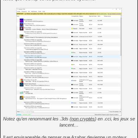
Notez qu’en renommant les .3ds (
non cryptés
) en .cci, les jeux se
lancent…
Il est envisageable de penser que Azahar devienne un moteur