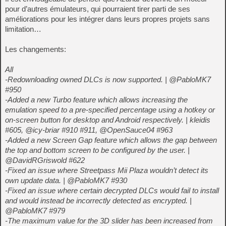
pour d’autres émulateurs, qui pourraient tirer parti de ses
améliorations pour les intégrer dans leurs propres projets sans
limitation…
Les changements:
All
-Redownloading owned DLCs is now supported. | @PabloMK7
#950
-Added a new Turbo feature which allows increasing the
emulation speed to a pre-specified percentage using a hotkey or
on-screen button for desktop and Android respectively. | kleidis
#605, @icy-briar #910 #911, @OpenSauce04 #963
-Added a new Screen Gap feature which allows the gap between
the top and bottom screen to be configured by the user. |
@DavidRGriswold #622
-Fixed an issue where Streetpass Mii Plaza wouldn’t detect its
own update data. | @PabloMK7 #930
-Fixed an issue where certain decrypted DLCs would fail to install
and would instead be incorrectly detected as encrypted. |
@PabloMK7 #979
-The maximum value for the 3D slider has been increased from