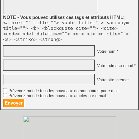
NOTE - Vous pouvez utilisez ces tags et attributs HTML:
<a href="" title=""> <abbr title=""> <acronym
title=""> <b> <blockquote cite=""> <cite>
<code> <del datetime=""> <em> <i> <q cite="">
<s> <strike> <strong>
Votre nom *
Votre adresse email *
Votre site internet
Prévenez-moi de tous les nouveaux commentaires par e-mail.
Prévenez-moi de tous les nouveaux articles par e-mail.