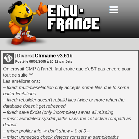
[Divers]
Clrmame v3.61b
Posté le
08/02/2005
à
20:12
par Jets
On croyait CMP à l’arrêt, faut croire que c’e
ST
pas encore pour
tout de suite ^^
Les améliorations:
– fixed: multi-fileselection only accepts some files due to some
buffer limitations
– fixed: rebuilder doesn’t rebuild files twice or more when the
database doesn’t get refreshed
– fixed: save fixdat (only incomplete) saves all missing
– misc: autodetect sysdef paths uses the 1st active rompath as
default
– misc: profiler info -> don’t show « 0 of 0 ».
– misc: unneeded check detects romsets in samplepaths