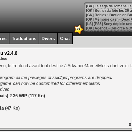
[GK] Bethesda fête les 30 
[GK] Roblox : l'action en B
[GK] Agenda - GeForce NOW
[GK] Devolver Digital en a 
ires
Traductions
Divers
Chat
[LS] [PS5] ps5-y2jb-autolo
 v2.4.6
[GK] Pourquoi Marvel Tokon 
 Jets
[GK] Test : Restory : Chill
[GK] GTA 6 : Rockstar Games
u, le frontend avant tout destiné à AdvanceMame/Mess dont voici l
[GK] Hot Wheels Infinite Rus
[GK] Mémoire cash - Secret 
program all the privileges of suid/gid programs are dropped.
[GK] Résultats Nintendo : 
tgame’ can now be customized for different emulator.
[GK] Déjà des dégraissage
iver.
[GK] Minecraft et ses « Gra
ais) 2.36 WIP (117 Ko)
[GK] Beast of Reincarnation
1a (47 Ko)
[GK] Ubisoft : fin de parti
[GK] Mémoire cash - Metroid
[GK] Dan Houser (GTA) défe
[GK] Comment EA Sports FC
0
[GK] Crimson Moon : un Dark
[GK] Isle of Reveries : le j