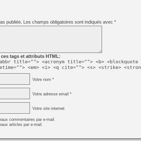
[GK] Moonlighter 2 : The En
[GK] Capcom relance Monste
as publiée.
Les champs obligatoires sont indiqués avec
*
[GK] Le beat'em up The Walk
[GK] Endless Legend 2 : enf
ces tags et attributs HTML:
[LS] [PS5] Le WebKit Userl
abbr title=""> <acronym title=""> <b> <blockquote 
etime=""> <em> <i> <q cite=""> <s> <strike> <stron
[GK] Oubliez Crazy Taxi, S
Votre nom *
[LS] [Switch] NSZ 5.0.0 es
Votre adresse email *
Votre site internet
eaux commentaires par e-mail.
aux articles par e-mail.