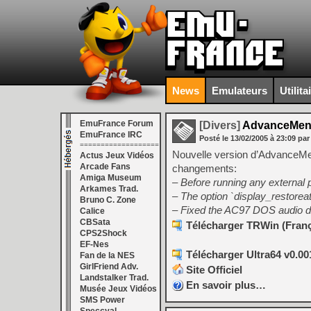
News
Emulateurs
Utilita
EmuFrance Forum
[Divers]
AdvanceMenu
EmuFrance IRC
Posté le
13/02/2005
à
23:09
par
===================
Nouvelle version d’AdvanceMen
Actus Jeux Vidéos
Arcade Fans
changements:
Amiga Museum
– Before running any external 
Arkames Trad.
– The option `display_restorea
Bruno C. Zone
– Fixed the AC97 DOS audio dr
Calice
CBSata
Télécharger TRWin (Franç
CPS2Shock
EF-Nes
Télécharger Ultra64 v0.00
Fan de la NES
GirlFriend Adv.
Site Officiel
Landstalker Trad.
En savoir plus…
Musée Jeux Vidéos
SMS Power