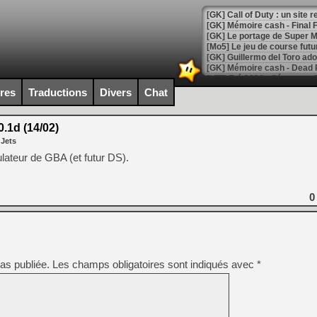
[GK] Le portage de Super M
[Mo5] Le jeu de course fut
[GK] Guillermo del Toro ado
[LTF] Eté 2026 - Séquence 
ires
Traductions
Divers
Chat
[GK] Mistfall Hunter : déjà 
[GK] Wo Long 2 évolue avec
[GK] Crossfire : un TPS à 100
.1d (14/02)
[LS] [PS5] Premiers signes 
 Jets
lateur de GBA (et futur DS).
0
[Mo5] DOOM arrive en cart
[GK] Bethesda fête les 30 
[GK] Roblox : l'action en B
[GK] Agenda - GeForce NOW
as publiée.
Les champs obligatoires sont indiqués avec
*
[GK] Devolver Digital en a 
[LS] [PS5] ps5-y2jb-autolo