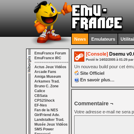
News
Emulateurs
Utilita
EmuFrance Forum
[Console]
Dsemu v0.0
EmuFrance IRC
Posté le
14/02/2005
à
01:29
par
===================
Un nouveau build pour cet ému
Actus Jeux Vidéos
Arcade Fans
Site Officiel
Amiga Museum
En savoir plus…
Arkames Trad.
Bruno C. Zone
Calice
CBSata
CPS2Shock
Commentaire ¬
EF-Nes
Fan de la NES
Votre adresse e-mail ne sera p
GirlFriend Adv.
Landstalker Trad.
Musée Jeux Vidéos
SMS Power