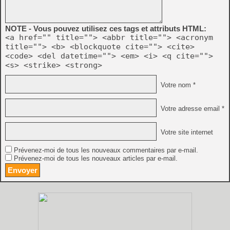
NOTE - Vous pouvez utilisez ces tags et attributs HTML:
<a href="" title=""> <abbr title=""> <acronym
title=""> <b> <blockquote cite=""> <cite>
<code> <del datetime=""> <em> <i> <q cite="">
<s> <strike> <strong>
Votre nom *
Votre adresse email *
Votre site internet
Prévenez-moi de tous les nouveaux commentaires par e-mail.
Prévenez-moi de tous les nouveaux articles par e-mail.