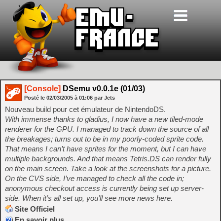
[Console]
DSemu v0.0.1e (01/03)
Posté le
02/03/2005
à
01:06
par Jets
Nouveau build pour cet émulateur de NintendoDS.
With immense thanks to gladius, I now have a new tiled-mode
renderer for the GPU. I managed to track down the source of all
the breakages; turns out to be in my poorly-coded sprite code.
That means I can’t have sprites for the moment, but I can have
multiple backgrounds. And that means Tetris.DS can render fully
on the main screen. Take a look at the screenshots for a picture.
On the CVS side, I’ve managed to check all the code in;
anonymous checkout access is currently being set up server-
side. When it’s all set up, you’ll see more news here.
Site Officiel
En savoir plus…