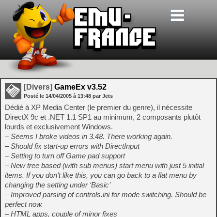
[Divers]
GameEx v3.52
Posté le
14/04/2005
à
13:48
par Jets
Dédié à XP Media Center (le premier du genre), il nécessite
DirectX 9c et .NET 1.1 SP1 au minimum, 2 composants plutôt
lourds et exclusivement Windows.
– Seems I broke videos in 3.48. There working again.
– Should fix start-up errors with DirectInput
– Setting to turn off Game pad support
– New tree based (with sub menus) start menu with just 5 initial
items. If you don’t like this, you can go back to a flat menu by
changing the setting under ‘Basic’
– Improved parsing of controls.ini for mode switching. Should be
perfect now.
– HTML apps, couple of minor fixes