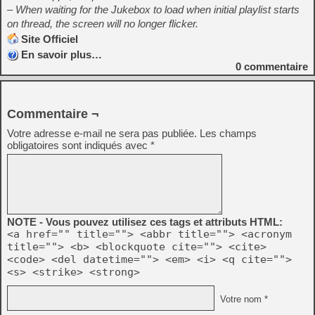
– When waiting for the Jukebox to load when initial playlist starts
on thread, the screen will no longer flicker.
Site Officiel
En savoir plus…
0
commentaire
Commentaire ¬
Votre adresse e-mail ne sera pas publiée.
Les champs
obligatoires sont indiqués avec
*
NOTE - Vous pouvez utilisez ces tags et attributs HTML:
<a href="" title=""> <abbr title=""> <acronym
title=""> <b> <blockquote cite=""> <cite>
<code> <del datetime=""> <em> <i> <q cite="">
<s> <strike> <strong>
Votre nom *