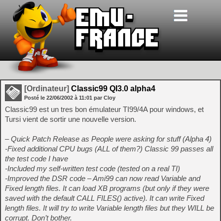
[Ordinateur]
Classic99 QI3.0 alpha4
Posté le
22/06/2002
à
11:01
par Cloy
Classic99 est un tres bon émulateur TI99/4A pour windows, et
Tursi vient de sortir une nouvelle version.
– Quick Patch Release as People were asking for stuff (Alpha 4)
-Fixed additional CPU bugs (ALL of them?) Classic 99 passes all
the test code I have
-Included my self-written test code (tested on a real TI)
-Improved the DSR code – Ami99 can now read Variable and
Fixed length files. It can load XB programs (but only if they were
saved with the default CALL FILES() active). It can write Fixed
length files. It will try to write Variable length files but they WILL be
corrupt. Don’t bother.