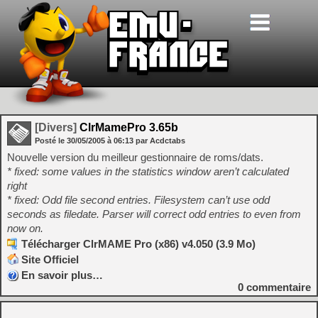
[Divers]
ClrMamePro 3.65b
Posté le
30/05/2005
à
06:13
par Acdctabs
Nouvelle version du meilleur gestionnaire de roms/dats.
* fixed: some values in the statistics window aren’t calculated
right
* fixed: Odd file second entries. Filesystem can’t use odd
seconds as filedate. Parser will correct odd entries to even from
now on.
Télécharger ClrMAME Pro (x86) v4.050 (3.9 Mo)
Site Officiel
En savoir plus…
0
commentaire