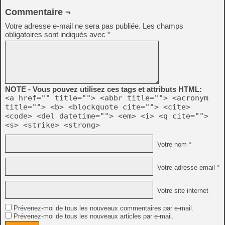
Commentaire ¬
Votre adresse e-mail ne sera pas publiée.
Les champs
obligatoires sont indiqués avec
*
NOTE - Vous pouvez utilisez ces tags et attributs HTML:
<a href="" title=""> <abbr title=""> <acronym
title=""> <b> <blockquote cite=""> <cite>
<code> <del datetime=""> <em> <i> <q cite="">
<s> <strike> <strong>
Votre nom *
Votre adresse email *
Votre site internet
Prévenez-moi de tous les nouveaux commentaires par e-mail.
Prévenez-moi de tous les nouveaux articles par e-mail.